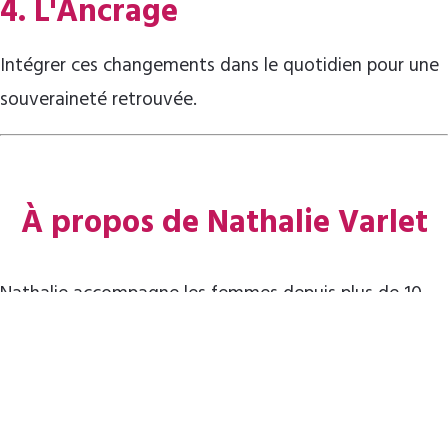
4. L'Ancrage
Intégrer ces changements dans le quotidien pour une
souveraineté retrouvée.
À propos de Nathalie Varlet
Nathalie accompagne les femmes depuis plus de 10
ans sur le chemin de la guérison et de
l'épanouissement. Son approche douce et profonde
mêle sagesse ancestrale et outils modernes de
régulation du système nerveux.