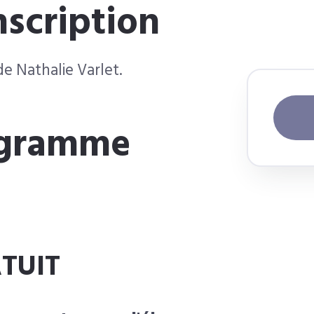
nscription
e Nathalie Varlet.
rogramme
ATUIT