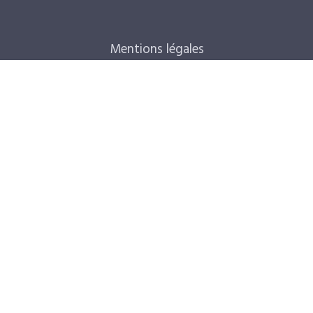
Mentions légales
CGV
FAQ
Contact
Qui sommes-nous ?
Gérer mes cookies
Switch to English