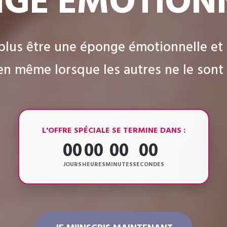
GE ÉMOTION
lus être une éponge émotionnelle et 
en même lorsque les autres ne le sont
L'OFFRE SPÉCIALE SE TERMINE DANS :
00
00
00
00
JOURS
HEURES
MINUTES
SECONDES