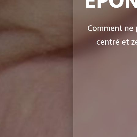
ÉPON
Comment ne p
centré et z