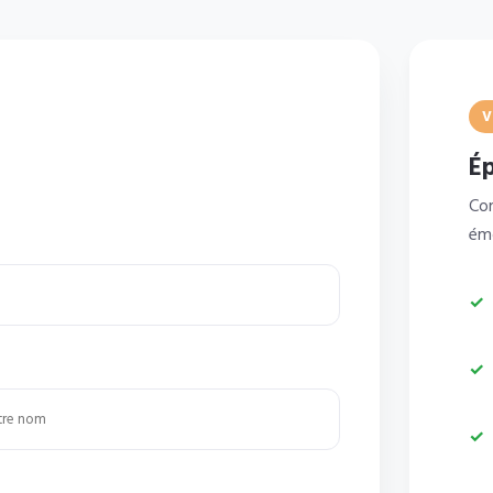
V
É
Co
émo