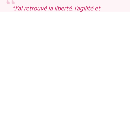
"J’ai retrouvé la liberté, l'agilité et
l'innocence de l’enfant. J’ai 62 ans. Mon
corps sait à nouveau quoi faire, sans
que je force. J’ai gagné en souplesse,
en fluidité, et je peux me détendre
beaucoup plus vite. Moins de douleur,
une circulation plus fluide dans tout le
corps à chaque mouvement."