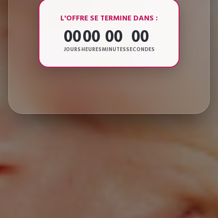
L'OFFRE SE TERMINE DANS :
00
00
00
00
JOURS
HEURES
MINUTES
SECONDES